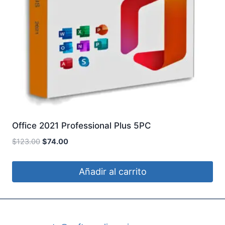
Office 2021 Professional Plus 5PC
El
El
$
123.00
$
74.00
precio
precio
original
actual
Añadir al carrito
era:
es:
$123.00.
$74.00.