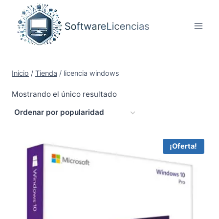
Saltar
al
contenido
Inicio
/
Tienda
/
licencia windows
Mostrando el único resultado
¡Oferta!