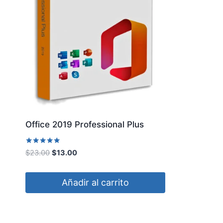
Office 2019 Professional Plus
Valorado
El
El
$
23.00
$
13.00
con
precio
precio
5.00
de 5
original
actual
Añadir al carrito
era:
es:
$23.00.
$13.00.