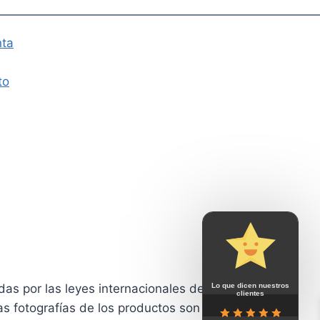
nta
to
Lo que dicen nuestros
das por las leyes internacionales de derechos de
clientes
Las fotografías de los productos son únicamente