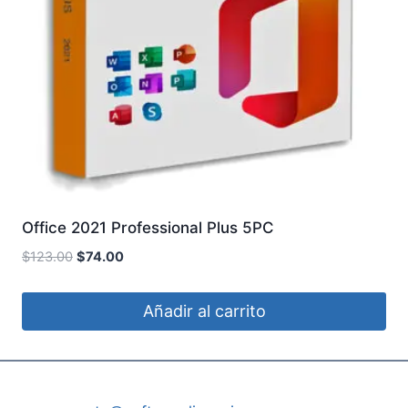
Office 2021 Professional Plus 5PC
El
El
$
123.00
$
74.00
precio
precio
original
actual
Añadir al carrito
era:
es:
$123.00.
$74.00.