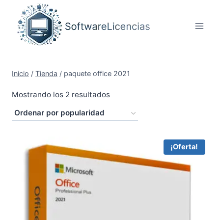
Saltar
al
contenido
Inicio
/
Tienda
/
paquete office 2021
Ordenado
Mostrando los 2 resultados
por
popularidad
¡Oferta!